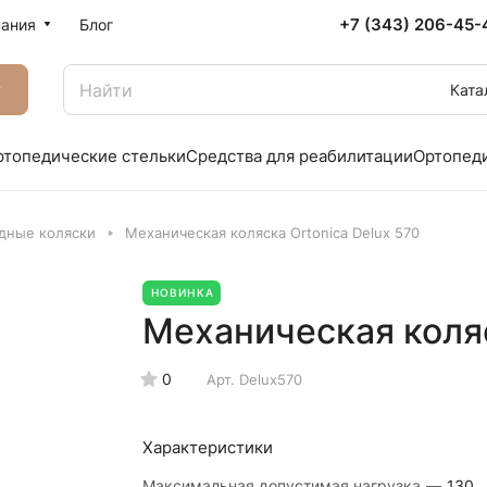
+7 (343) 206-45-
ания
Блог
г
Ката
ртопедические стельки
Средства для реабилитации
Ортопед
дные коляски
Механическая коляска Ortonica Delux 570
НОВИНКА
Механическая коляс
0
Арт.
Delux570
Характеристики
Максимальная допустимая нагрузка
—
130