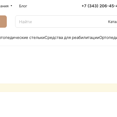
+7 (343) 206-45-
ания
Блог
г
Ката
ртопедические стельки
Средства для реабилитации
Ортопед