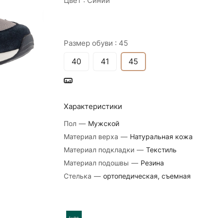
Цвет :
Синий
Размер обуви :
45
40
41
45
Характеристики
Пол
—
Мужской
Материал верха
—
Натуральная кожа
Материал подкладки
—
Текстиль
Материал подошвы
—
Резина
Стелька
—
ортопедическая, съемная