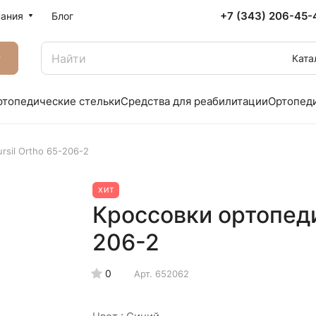
+7 (343) 206-45-
ания
Блог
г
Ката
ртопедические стельки
Средства для реабилитации
Ортопед
rsil Ortho 65-206-2
ХИТ
Кроссовки ортопеди
206-2
0
Арт.
652062