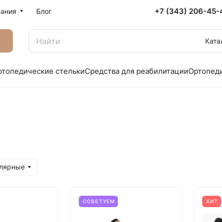
+7 (343) 206-45-
ания
Блог
г
Ката
ртопедические стельки
Средства для реабилитации
Ортопед
улярные
СОВЕТУЕМ
ХИТ