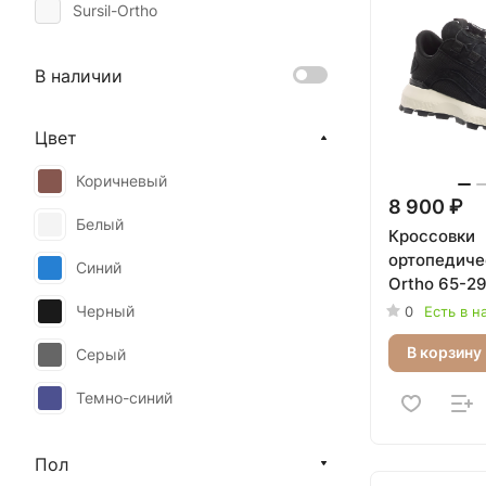
Sursil-Ortho
В наличии
Цвет
Коричневый
8 900 ₽
Белый
Кроссовки
ортопедичес
Синий
Ortho 65-2
Черный
0
Есть в н
В корзину
Серый
Темно-синий
Пол