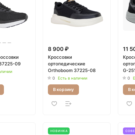
8 900 ₽
11 5
оссовки
Кроссовки
Крос
37225-09
ортопедические
орто
Orthoboom 37225-08
G-25
аличии
0
Есть в наличии
0
Е
В корзину
В к
НОВИНКА
СОВ