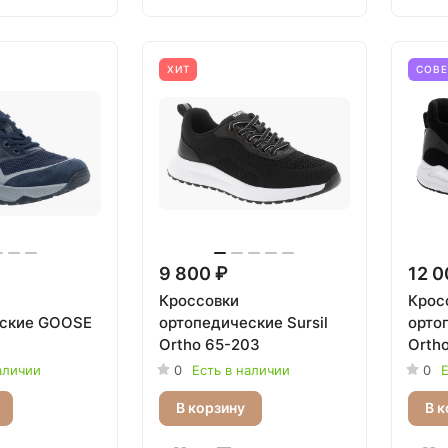
ХИТ
СОВ
9 800 ₽
12 0
Кроссовки
Крос
еские GOOSE
ортопедические Sursil
ортоп
Ortho 65-203
Ortho
аличии
0
Есть в наличии
0
Е
В корзину
В к