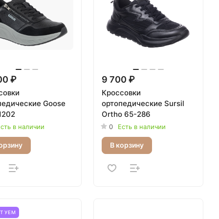
00 ₽
9 700 ₽
совки
Кроссовки
педические Goose
ортопедические Sursil
1202
Ortho 65-286
сть в наличии
0
Есть в наличии
орзину
В корзину
ЕТУЕМ