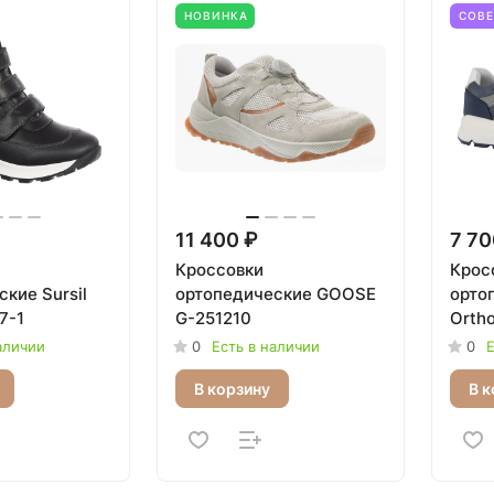
НОВИНКА
СОВ
11 400 ₽
7 70
Кроссовки
Крос
кие Sursil
ортопедические GOOSE
орто
7-1
G-251210
Orth
аличии
0
Есть в наличии
0
Е
В корзину
В к