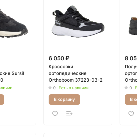
6 050 ₽
8 05
Кроссовки
Полу
кие Sursil
ортопедические
орто
90
Orthoboom 37223-03-2
Orth
аличии
0
Есть в наличии
0
Е
В корзину
В к