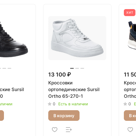
ХИТ
13 100 ₽
11 5
Кроссовки
Крос
кие Sursil
ортопедические Sursil
ортоп
70
Ortho 65-270-1
Orth
аличии
0
Есть в наличии
0
Е
В корзину
В к