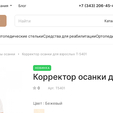
+7 (343) 206-45-
ания
Блог
г
Ката
ртопедические стельки
Средства для реабилитации
Ортопед
ы осанки
Корректор осанки для взрослых Т-5401
НОВИНКА
Корректор осанки 
0
Арт.
Т5401
Цвет :
Бежевый