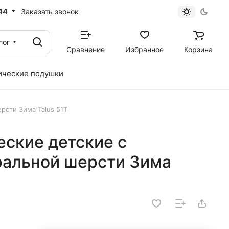
44
Заказать звонок
лог
Сравнение
Избранное
Корзина
ические подушки
рсти Зима Talus 51Т
еские детские с
ральной шерсти Зима