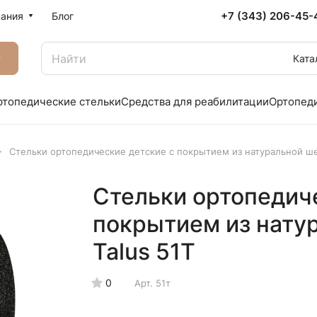
+7 (343) 206-45-
ания
Блог
г
Ката
ртопедические стельки
Средства для реабилитации
Ортопед
Стельки ортопедические детские с покрытием из натуральной ше
Стельки ортопедич
покрытием из нату
Talus 51Т
0
Арт.
51т