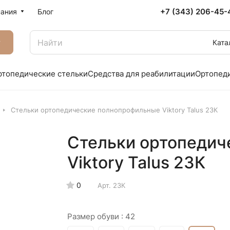
+7 (343) 206-45-
ания
Блог
г
Ката
ртопедические стельки
Средства для реабилитации
Ортопед
Стельки ортопедические полнопрофильные Viktory Talus 23К
Стельки ортопедич
Viktory Talus 23К
0
Арт.
23К
Размер обуви :
42