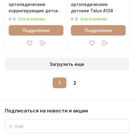
ортопедические
ортопедические
корригирующие детские
детские Talus А138
Забота Talus 18К
0
0
Есть в наличии
Есть в наличии
Подробнее
Подробнее
Загрузить еще
1
2
Подписаться
на новости и акции