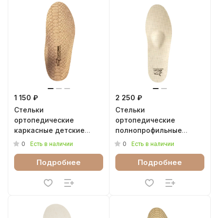
1 150 ₽
2 250 ₽
Стельки
Стельки
ортопедические
ортопедические
каркасные детские
полнопрофильные
Оптима Talus 11Р
Viktory Talus 23К
0
0
Есть в наличии
Есть в наличии
Подробнее
Подробнее