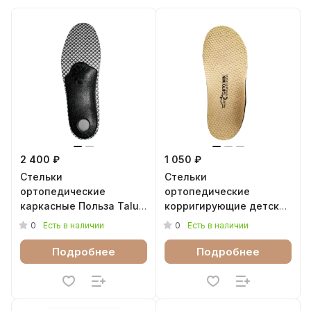
2 400 ₽
1 050 ₽
Стельки
Стельки
ортопедические
ортопедические
каркасные Польза Talus
корригирующие детские
49К
Косолапики Talus 24К
0
0
Есть в наличии
Есть в наличии
Подробнее
Подробнее