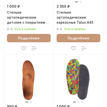
1 000 ₽
2 350 ₽
Стельки
Стельки
ортопедические
ортопедические
детские с покрытием из
каркасные Talus А45
натуральной шерсти
0
0
Есть в наличии
Есть в наличии
Зима Talus 51Т
Подробнее
Подробнее
950 ₽
1 000 ₽