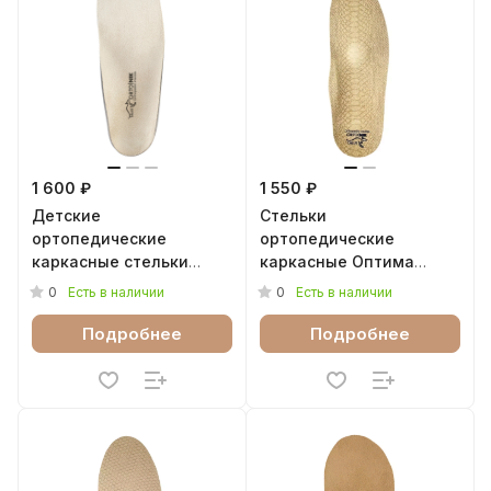
1 600 ₽
1 550 ₽
Детские
Стельки
ортопедические
ортопедические
каркасные стельки
каркасные Оптима
Эффект Talus 026Е
Talus 10Р
0
0
Есть в наличии
Есть в наличии
Подробнее
Подробнее